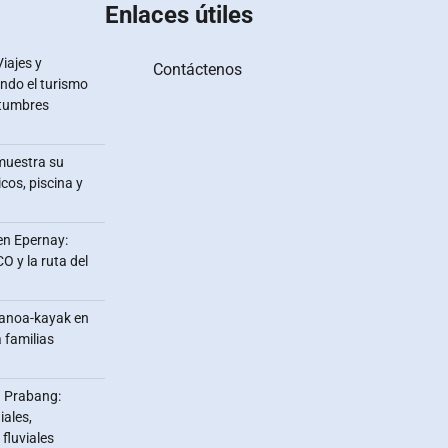
Enlaces útiles
iajes y
Contáctenos
ndo el turismo
stumbres
muestra su
icos, piscina y
 en Epernay:
O y la ruta del
canoa-kayak en
 familias
g Prabang:
iales,
fluviales