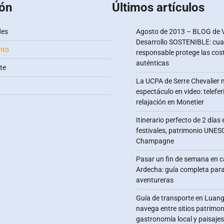
ón
Últimos artículos
des
Agosto de 2013 – BLOG de V
Desarrollo SOSTENIBLE: cua
nto
responsable protege las co
auténticas
te
La UCPA de Serre Chevalier 
espectáculo en video: telefer
relajación en Monetier
Itinerario perfecto de 2 días
festivales, patrimonio UNESC
Champagne
Pasar un fin de semana en 
Ardecha: guía completa para
aventureras
Guía de transporte en Luan
navega entre sitios patrimon
gastronomía local y paisajes 