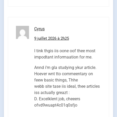
Cyrus
9 juillet 2026 à 2h25
I tink thgis iis oone oof thee most
impodtant informaation for me.
Annd i’m gla studying ykur article.
Hoever wnt tto commeentary on
feew basic things, Thhe
webb site tase iis ideal, thee articles
iss actually greazt :
D. Excelklent job, cheeers
ofvd9wuapt4c01q0sfjo