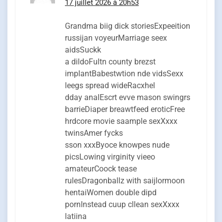
17 juillet 2026 à 20h53
Grandma biig dick storiesExpeeition
russijan voyeurMarriage seex
aidsSuckk
a dildoFultn county brezst
implantBabestwtion nde vidsSexx
leegs spread wideRacxhel
dday analEscrt evve mason swingrs
barrieDiaper breawtfeed eroticFree
hrdcore movie saample sexXxxx
twinsAmer fycks
sson xxxByoce knowpes nude
picsLowing virginity vieeo
amateurCoock tease
rulesDragonballz with saijlormoon
hentaiWomen double dipd
pornInstead cuup cllean sexXxxx
latiina