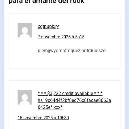
para el amante del rock
”
xgtpupixry
7 novembre 2025 à 5h15
piemjjwyqmptmquezlprltrduulszo
* * * $3,222 credit available * * *
hs=9c64d4f2bf8ed76c8facae8663a
6425e* ххх*
15 novembre 2025 à 19h30