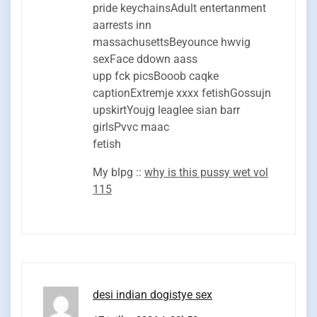
pride keychainsAdult entertanment
aarrests inn
massachusettsBeyounce hwvig
sexFace ddown aass
upp fck picsBooob caqke
captionExtremje xxxx fetishGossujn
upskirtYoujg leaglee sian barr
girlsPvvc maac
fetish
My blpg ::
why is this pussy wet vol
115
desi indian dogistye sex