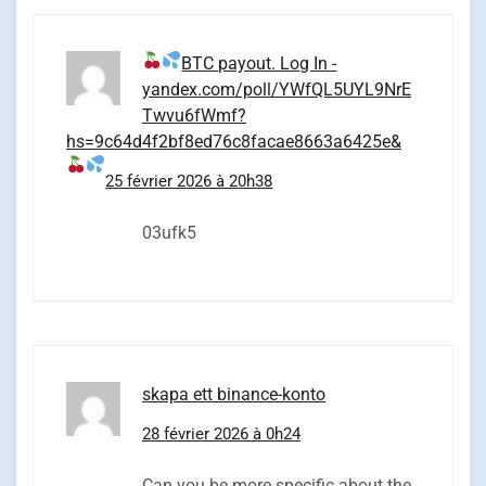
BTC payout. Log In -
yandex.com/poll/YWfQL5UYL9NrE
Twvu6fWmf?
hs=9c64d4f2bf8ed76c8facae8663a6425e&
25 février 2026 à 20h38
03ufk5
skapa ett binance-konto
28 février 2026 à 0h24
Can you be more specific about the