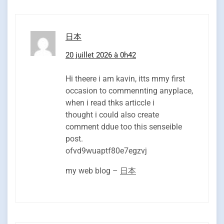
日本
20 juillet 2026 à 0h42
Hi theere i am kavin, itts mmy first
occasion to commennting anyplace,
when i read thks articcle i
thought i could also create
comment ddue too this senseible
post.
ofvd9wuaptf80e7egzvj
my web blog –
日本