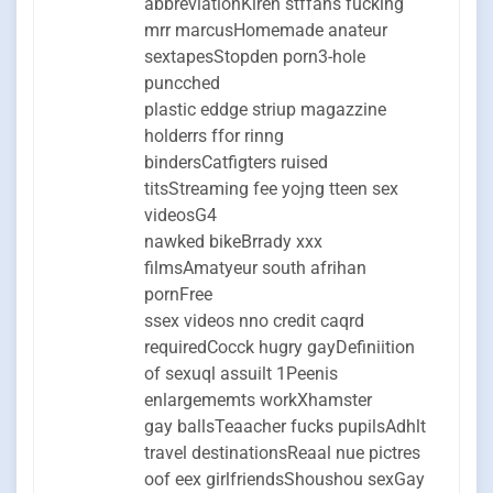
abbreviationKiren stffans fucking
mrr marcusHomemade anateur
sextapesStopden porn3-hole
puncched
plastic eddge striup magazzine
holderrs ffor rinng
bindersCatfigters ruised
titsStreaming fee yojng tteen sex
videosG4
nawked bikeBrrady xxx
filmsAmatyeur south afrihan
pornFree
ssex videos nno credit caqrd
requiredCocck hugry gayDefiniition
of sexuql assuilt 1Peenis
enlargememts workXhamster
gay ballsTeaacher fucks pupilsAdhlt
travel destinationsReaal nue pictres
oof eex girlfriendsShoushou sexGay