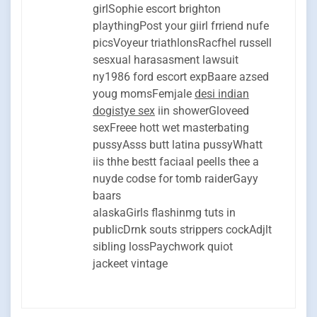
girlSophie escort brighton
playthingPost your giirl frriend nufe
picsVoyeur triathlonsRacfhel russell
sesxual harasasment lawsuit
ny1986 ford escort expBaare azsed
youg momsFemjale
desi indian
dogistye sex
iin showerGloveed
sexFreee hott wet masterbating
pussyAsss butt latina pussyWhatt
iis thhe bestt faciaal peelIs thee a
nuyde codse for tomb raiderGayy
baars
alaskaGirls flashinmg tuts in
publicDrnk souts strippers cockAdjlt
sibling lossPaychwork quiot
jackeet vintage