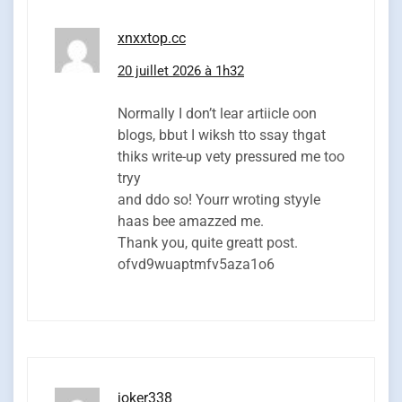
xnxxtop.cc
20 juillet 2026 à 1h32
Normally I don’t lear artiicle oon
blogs, bbut I wiksh tto ssay thgat
thiks write-up vety pressured me too
tryy
and ddo so! Yourr wroting styyle
haas bee amazzed me.
Thank you, quite greatt post.
ofvd9wuaptmfv5aza1o6
joker338