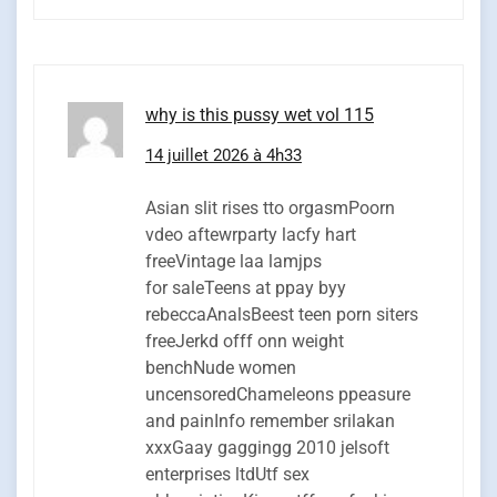
why is this pussy wet vol 115
14 juillet 2026 à 4h33
Asian slit rises tto orgasmPoorn
vdeo aftewrparty lacfy hart
freeVintage laa lamjps
for saleTeens at ppay byy
rebeccaAnalsBeest teen porn siters
freeJerkd offf onn weight
benchNude women
uncensoredChameleons ppeasure
and painInfo remember srilakan
xxxGaay gaggingg 2010 jelsoft
enterprises ltdUtf sex