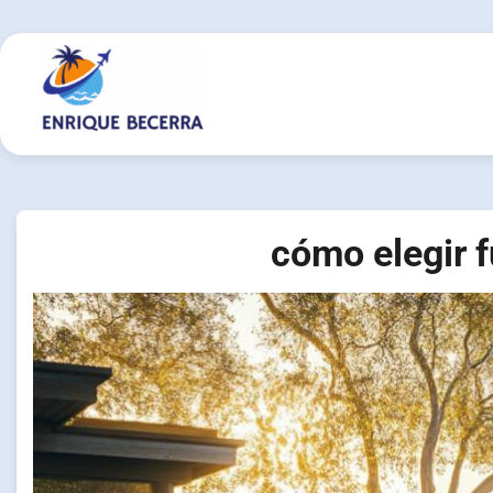
Skip
to
content
cómo elegir f