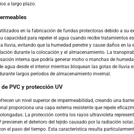
ios a largo plazo.
mpermeables
tilizados en la fabricación de fundas protectoras debido a su exc
 su capacidad para repeler el agua cuando recibe tratamientos e
la lluvia, evitando que la humedad penetre y cause daños en la e
ulación durante la colocación y el almacenamiento. La transpirabi
ndensación interna que podría generar moho o manchas de humed
agua desde el interior mientras bloquean las gotas de lluvia e
o durante largos períodos de almacenamiento invernal.
o de PVC y protección UV
frecen un nivel superior de impermeabilidad, creando una barr
onal proporciona una capa externa resistente que repele eficazm
ongadas. La protección contra los rayos ultravioleta represent
 previenen el deterioro del tejido causado por la radiación solar
n el paso del tiempo. Esta característica resulta particularmen