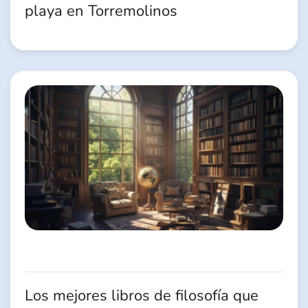
playa en Torremolinos
Los mejores libros de filosofía que