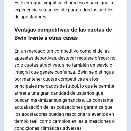
Este enfoque simplifica el proceso y hace que la
experiencia sea accesible para todos los perfiles
de apostadores.
Ventajas competitivas de las cuotas de
Bwin frente a otras casas
En un mercado tan competitivo como el de las
apuestas deportivas, destacar requiere ofrecer no
solo cuotas atractivas, sino también un servicio
integral que genere confianza. Bwin se distingue
por mantener cuotas competitivas en los
principales mercados de fútbol, lo que le permite
atraer a una gran cantidad de usuarios que
buscan maximizar sus ganancias. La constante
actualización de las cotizaciones garantiza que
los apostadores puedan reaccionar a eventos en
tiempo real, como cambios en las alineaciones o
condiciones climáticas adversas.