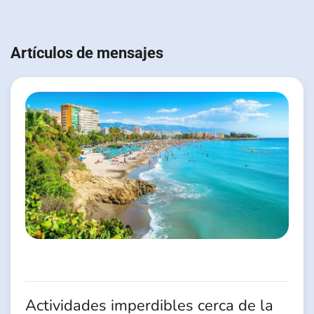
Navigation
de
Artículos de mensajes
l’article
Actividades imperdibles cerca de la