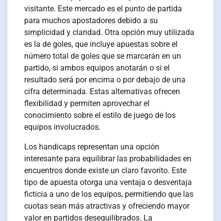
visitante. Este mercado es el punto de partida
para muchos apostadores debido a su
simplicidad y claridad. Otra opción muy utilizada
es la de goles, que incluye apuestas sobre el
número total de goles que se marcarán en un
partido, si ambos equipos anotarán o si el
resultado será por encima o por debajo de una
cifra determinada. Estas alternativas ofrecen
flexibilidad y permiten aprovechar el
conocimiento sobre el estilo de juego de los
equipos involucrados.
Los handicaps representan una opción
interesante para equilibrar las probabilidades en
encuentros donde existe un claro favorito. Este
tipo de apuesta otorga una ventaja o desventaja
ficticia a uno de los equipos, permitiendo que las
cuotas sean más atractivas y ofreciendo mayor
valor en partidos desequilibrados. La