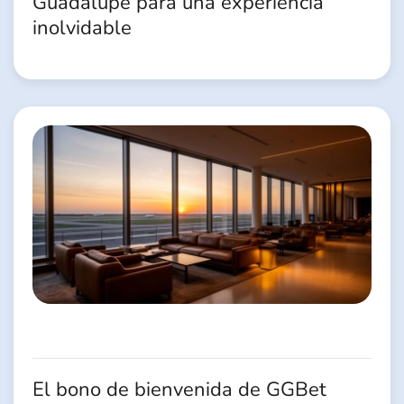
Guadalupe para una experiencia
inolvidable
El bono de bienvenida de GGBet