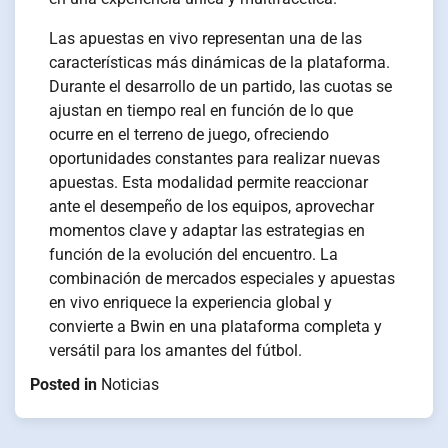
Las apuestas en vivo representan una de las
características más dinámicas de la plataforma.
Durante el desarrollo de un partido, las cuotas se
ajustan en tiempo real en función de lo que
ocurre en el terreno de juego, ofreciendo
oportunidades constantes para realizar nuevas
apuestas. Esta modalidad permite reaccionar
ante el desempeño de los equipos, aprovechar
momentos clave y adaptar las estrategias en
función de la evolución del encuentro. La
combinación de mercados especiales y apuestas
en vivo enriquece la experiencia global y
convierte a Bwin en una plataforma completa y
versátil para los amantes del fútbol.
Posted in
Noticias