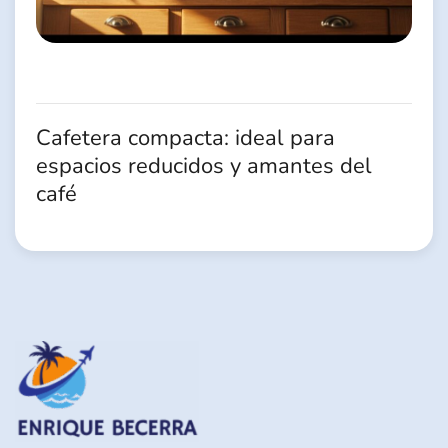
Cafetera compacta: ideal para
espacios reducidos y amantes del
café