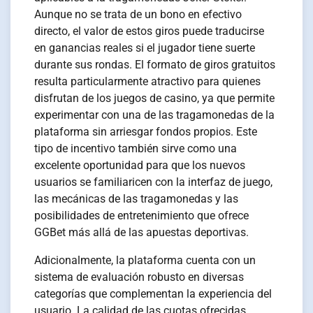
Aunque no se trata de un bono en efectivo
directo, el valor de estos giros puede traducirse
en ganancias reales si el jugador tiene suerte
durante sus rondas. El formato de giros gratuitos
resulta particularmente atractivo para quienes
disfrutan de los juegos de casino, ya que permite
experimentar con una de las tragamonedas de la
plataforma sin arriesgar fondos propios. Este
tipo de incentivo también sirve como una
excelente oportunidad para que los nuevos
usuarios se familiaricen con la interfaz de juego,
las mecánicas de las tragamonedas y las
posibilidades de entretenimiento que ofrece
GGBet más allá de las apuestas deportivas.
Adicionalmente, la plataforma cuenta con un
sistema de evaluación robusto en diversas
categorías que complementan la experiencia del
usuario. La calidad de las cuotas ofrecidas