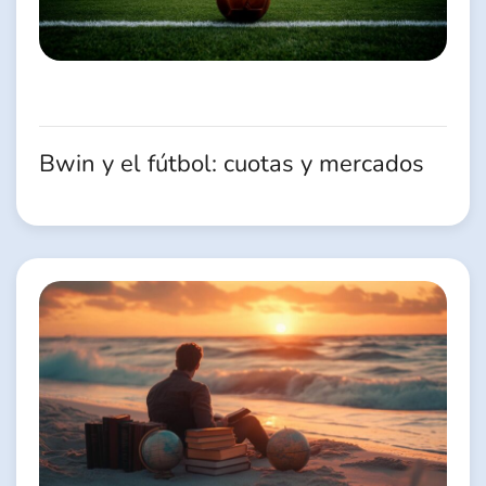
Bwin y el fútbol: cuotas y mercados