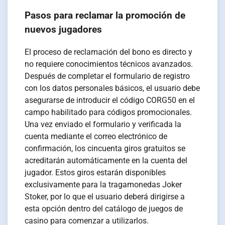
Pasos para reclamar la promoción de
nuevos jugadores
El proceso de reclamación del bono es directo y
no requiere conocimientos técnicos avanzados.
Después de completar el formulario de registro
con los datos personales básicos, el usuario debe
asegurarse de introducir el código CORG50 en el
campo habilitado para códigos promocionales.
Una vez enviado el formulario y verificada la
cuenta mediante el correo electrónico de
confirmación, los cincuenta giros gratuitos se
acreditarán automáticamente en la cuenta del
jugador. Estos giros estarán disponibles
exclusivamente para la tragamonedas Joker
Stoker, por lo que el usuario deberá dirigirse a
esta opción dentro del catálogo de juegos de
casino para comenzar a utilizarlos.