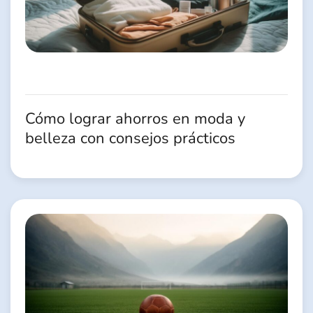
Cómo lograr ahorros en moda y
belleza con consejos prácticos