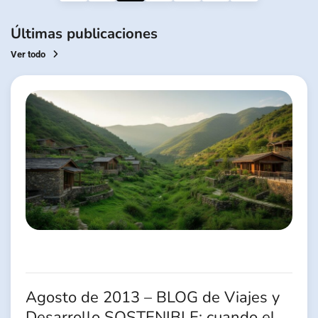
des
publications
Últimas publicaciones
Ver todo
Agosto de 2013 – BLOG de Viajes y
Desarrollo SOSTENIBLE: cuando el